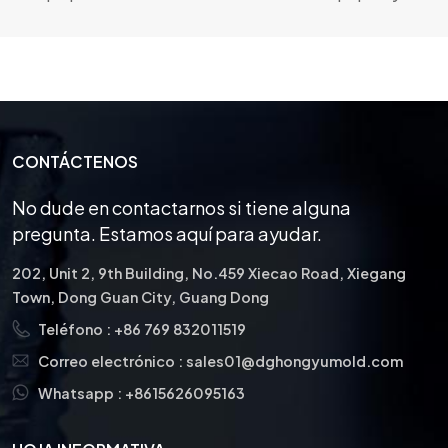
dispositivos médicos. La industria médica
requiere piezas de moldes de alta precisión y
garantiza que el tamaño y la forma de las piezas
de plástico cumplan plenamente con las
especificaciones mediante un diseño y una
fabricación de alta precisión.
CONTÁCTENOS
No dude en contactarnos si tiene alguna
pregunta. Estamos aquí para ayudar.
202, Unit 2, 9th Building, No.459 Xiecao Road, Xiegang
Town, Dong Guan City, Guang Dong
Teléfono :
+86 769 832011519
Correo electrónico :
sales01@dghongyumold.com
Whatsapp :
+8615626095163