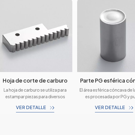
Hoja de corte de carburo
Parte PG esférica có
La hoja de carburo se utiliza para
El área esférica cóncava de 
estampar piezas para diversos
es procesada por PG y p
fines. Desempeña un papel crucial
garantizar que la rugosidad
VER DETALLE
VER DETALLE
en el proceso de estampado al
superficie alcance Ra0,03 y
proporcionar funciones de corte,
tolerancia de formación
cizallamiento o perforación. Estas
controle dentro de 0,00
hojas se utilizan comúnmente en