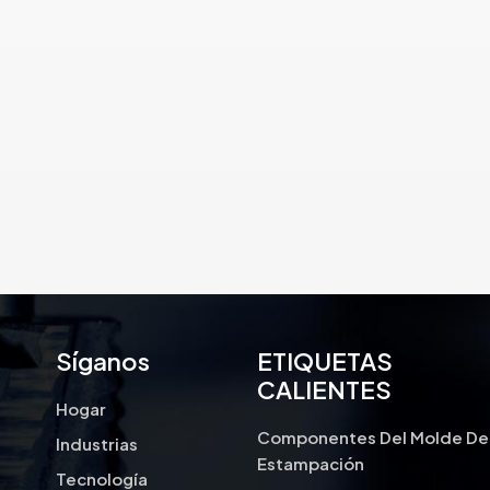
las industrias metalúrgicas para dar
forma y manipular láminas o
componentes metálicos.
Síganos
ETIQUETAS
CALIENTES
Hogar
Componentes Del Molde De
Industrias
Estampación
Tecnología