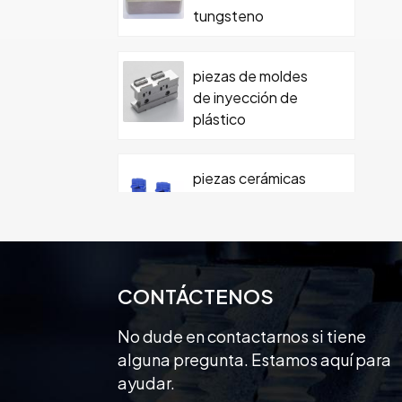
tungsteno
piezas de moldes
de inyección de
plástico
piezas cerámicas
mecanizadas
personalizadas de
precisión
Pieza de cerámica
CONTÁCTENOS
de moldeo de
cerámica de
No dude en contactarnos si tiene
carburo con tornillo
alguna pregunta. Estamos aquí para
ayudar.