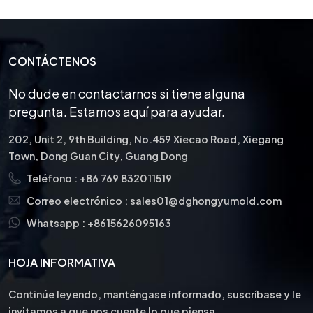
CONTÁCTENOS
No dude en contactarnos si tiene alguna
pregunta. Estamos aquí para ayudar.
202, Unit 2, 9th Building, No.459 Xiecao Road, Xiegang
Town, Dong Guan City, Guang Dong
Teléfono :
+86 769 832011519
Correo electrónico :
sales01@dghongyumold.com
Whatsapp :
+8615626095163
HOJA INFORMATIVA
Continúe leyendo, manténgase informado, suscríbase y le
invitamos a que nos cuente lo que piensa.