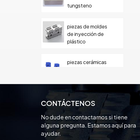
tungsteno
piezas de moldes
de inyección de
plástico
piezas cerámicas
mecanizadas
personalizadas de
precisión
Pieza de cerámica
CONTÁCTENOS
de moldeo de
cerámica de
No dude en contactarnos si tiene
carburo con tornillo
alguna pregunta. Estamos aquí para
ayudar.