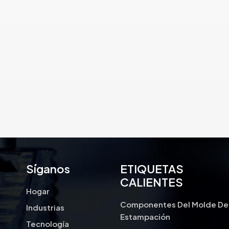
inactividad, una mayor estabilidad
térmica y resistencia al desgaste, la
fricción, la corrosión y los
problemas de conductividad
eléctrica.
Síganos
ETIQUETAS
CALIENTES
Hogar
Componentes Del Molde De
Industrias
Estampación
Tecnología