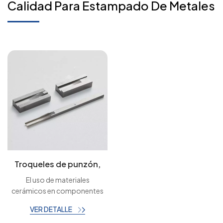
Calidad Para Estampado De Metales
Troqueles de punzón,
fabricante de
El uso de materiales
estampado de metal,
cerámicos en componentes
herramientas
de troqueles de estampado
VER DETALLE
personalizadas
ofrece beneficios como una