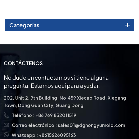
mayor vida útil de la
herramienta, una mejor
calidad de las piezas, un
menor mantenimiento y
Categorías
tiempo de inactividad, una
mayor estabilidad térmica y
resistencia al desgaste, la
fricción, la corrosión y los
problemas de
conductividad eléctrica.
CONTÁCTENOS
No dude en contactarnos si tiene alguna
pregunta. Estamos aquí para ayudar.
202, Unit 2, 9th Building, No.459 Xiecao Road, Xiegang
Town, Dong Guan City, Guang Dong
Teléfono :
+86 769 832011519
Correo electrónico :
sales01@dghongyumold.com
Whatsapp :
+8615626095163