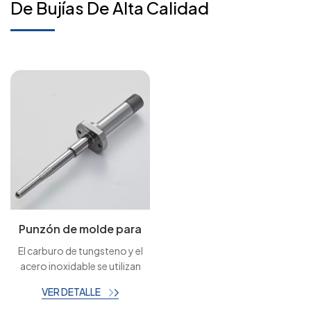
De Bujías De Alta Calidad
Punzón de molde para
estampación de bujías
El carburo de tungsteno y el
de automóvil con
acero inoxidable se utilizan
soldadura fuerte de
frecuentemente en diversas
VER DETALLE
carburo y acero.
industrias debido a sus