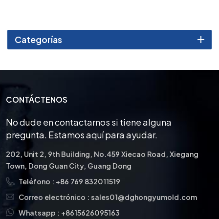
propiedades únicas. La
soldadura de piezas
fabricadas con estos
materiales requiere técnicas
Categorías
y consideraciones
específicas para garantizar
una unión fuerte y duradera.
Al seguir las mejores
prácticas y contratar
soldadores cualificados, los
CONTÁCTENOS
fabricantes pueden
producir piezas soldadas de
No dude en contactarnos si tiene alguna
alta calidad que aprovechan
pregunta. Estamos aquí para ayudar.
las ventajas únicas del
carburo de tungsteno y el
202, Unit 2, 9th Building, No.459 Xiecao Road, Xiegang
acero inoxidable,
Town, Dong Guan City, Guang Dong
garantizando así fiabilidad y
Teléfono :
+86 769 832011519
durabilidad en una amplia
gama de aplicaciones.
Correo electrónico :
sales01@dghongyumold.com
Whatsapp :
+8615626095163