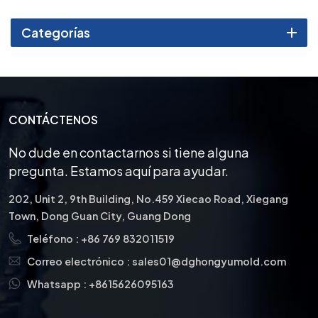
garantizar un rendimiento
impecable, mejorando la
Categorías
calidad y confiabilidad de
sus moldes de conectores.
CONTÁCTENOS
No dude en contactarnos si tiene alguna
pregunta. Estamos aquí para ayudar.
202, Unit 2, 9th Building, No.459 Xiecao Road, Xiegang
Town, Dong Guan City, Guang Dong
Teléfono :
+86 769 832011519
Correo electrónico :
sales01@dghongyumold.com
Whatsapp :
+8615626095163