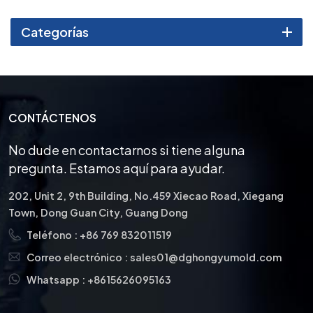
de trabajar con una amplia
gama de materiales.
Categorías
CONTÁCTENOS
No dude en contactarnos si tiene alguna
pregunta. Estamos aquí para ayudar.
202, Unit 2, 9th Building, No.459 Xiecao Road, Xiegang
Town, Dong Guan City, Guang Dong
Teléfono :
+86 769 832011519
Correo electrónico :
sales01@dghongyumold.com
Whatsapp :
+8615626095163