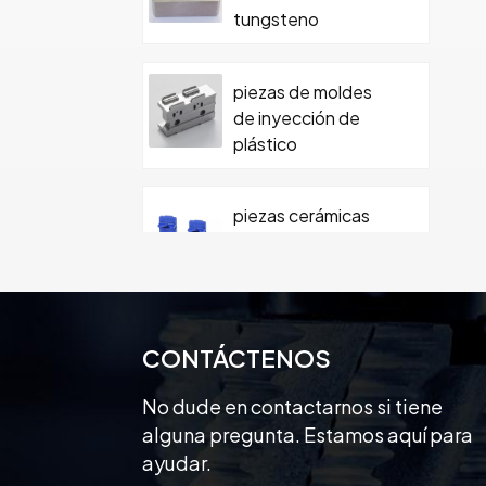
tungsteno
piezas de moldes
de inyección de
plástico
piezas cerámicas
mecanizadas
personalizadas de
precisión
Pieza de cerámica
CONTÁCTENOS
de moldeo de
cerámica de
No dude en contactarnos si tiene
carburo con tornillo
alguna pregunta. Estamos aquí para
ayudar.