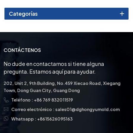
estándares específicos de la
industria médica.
Categorías
CONTÁCTENOS
No dude en contactarnos si tiene alguna
pregunta. Estamos aquí para ayudar.
202, Unit 2, 9th Building, No.459 Xiecao Road, Xiegang
Town, Dong Guan City, Guang Dong
Teléfono :
+86 769 832011519
Correo electrónico :
sales01@dghongyumold.com
Whatsapp :
+8615626095163