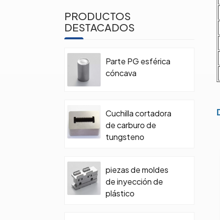
PRODUCTOS
DESTACADOS
Parte PG esférica
cóncava
Cuchilla cortadora
de carburo de
tungsteno
piezas de moldes
de inyección de
plástico