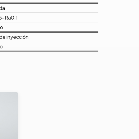
da
5-Ra0.1
do
de inyección
co