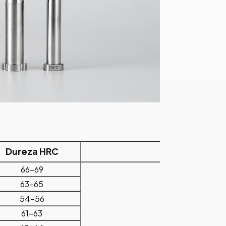
Dureza HRC
Marca
66-69
63-65
54-56
ASAB
61-63