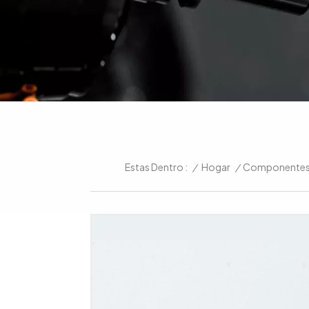
/
Hogar
/
Componentes 
Estas Dentro :