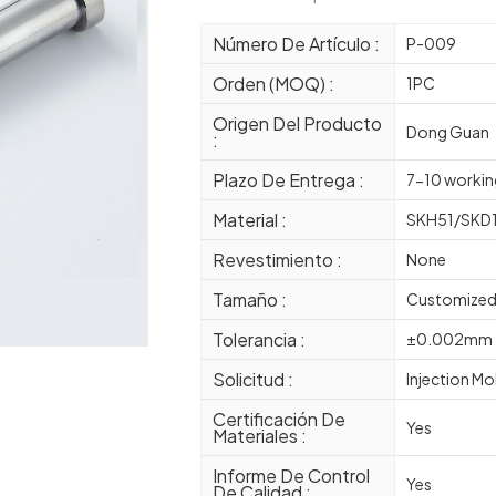
Número De Artículo :
P-009
Orden (MOQ) :
1PC
Origen Del Producto
Dong Guan
:
Plazo De Entrega :
7-10 workin
Material :
SKH51/SKD
Revestimiento :
None
Tamaño :
Customize
Tolerancia :
±0.002mm
Solicitud :
Injection Mo
Certificación De
Yes
Materiales :
Informe De Control
Yes
De Calidad :