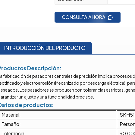
CONSULTA AHORA
INTRODUCCIÓN DEL PRODUCTO
Productos
Descripción:
La fabricación de pasadores centrales de precisión implica proceso
ectificado y electroerosión (Mecanizado por descarga eléctrica), para
deseados. Los pasadores se producen con tolerancias estrictas, gen
arantizar un ajuste y una funcionalidad precisos.
Datos de productos:
Material:
SKH51
Tamaño:
Person
Tolerancia:
±0,00