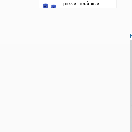
piezas cerámicas
mecanizadas
personalizadas de
precisión
Pieza de cerámica
de moldeo de
cerámica de
carburo con tornillo