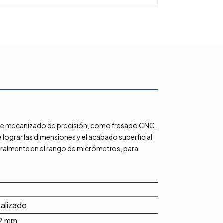
s de mecanizado de precisión, como fresado CNC,
 lograr las dimensiones y el acabado superficial
eralmente en el rango de micrómetros, para
alizado
2 mm