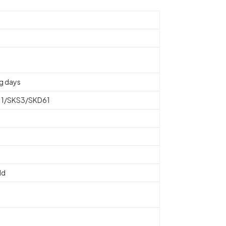
g days
11/SKS3/SKD61
d
ld