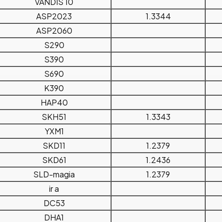
VANDIS 10
ASP2023
1.3344
ASP2060
S290
S390
S690
K390
HAP40
SKH51
1.3343
YXM1
SKD11
1.2379
SKD61
1.2436
SLD-magia
1.2379
ir a
DC53
DHA1