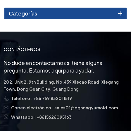
estándares específicos de la
industria médica.
Categorías
CONTÁCTENOS
No dude en contactarnos si tiene alguna
pregunta. Estamos aquí para ayudar.
202, Unit 2, 9th Building, No.459 Xiecao Road, Xiegang
Town, Dong Guan City, Guang Dong
Teléfono :
+86 769 832011519
Correo electrónico :
sales01@dghongyumold.com
Whatsapp :
+8615626095163