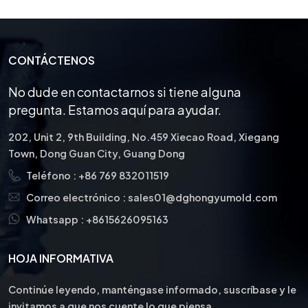
CONTÁCTENOS
No dude en contactarnos si tiene alguna
pregunta. Estamos aquí para ayudar.
202, Unit 2, 9th Building, No.459 Xiecao Road, Xiegang
Town, Dong Guan City, Guang Dong
Teléfono :
+86 769 832011519
Correo electrónico :
sales01@dghongyumold.com
Whatsapp :
+8615626095163
HOJA INFORMATIVA
Continúe leyendo, manténgase informado, suscríbase y le
invitamos a que nos cuente lo que piensa.