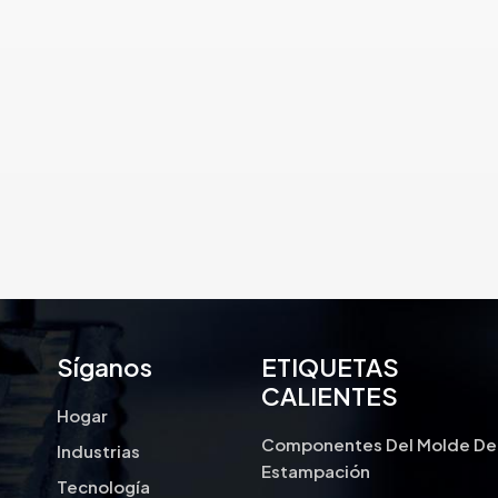
precisión para adaptarse a los
requisitos específicos de los
componentes del motor, incluidas
tolerancias, acabados
superficiales y geometrías de
piezas.
Síganos
ETIQUETAS
CALIENTES
Hogar
Componentes Del Molde De
Industrias
Estampación
Tecnología