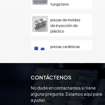
tungsteno
piezas de moldes
de inyección de
plástico
piezas cerámicas
mecanizadas
personalizadas de
precisión
Pieza de cerámica
CONTÁCTENOS
de moldeo de
cerámica de
No dude en contactarnos si tiene
carburo con tornillo
alguna pregunta. Estamos aquí para
ayudar.