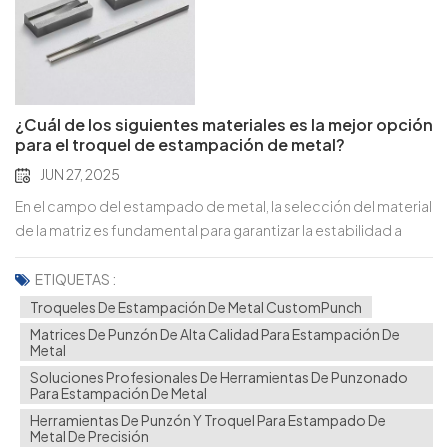
¿Cuál de los siguientes materiales es la mejor opción
para el troquel de estampación de metal?
JUN 27, 2025
En el campo del estampado de metal, la selección del material
de la matriz es fundamental para garantizar la estabilidad a
largo plazo, la vida útil de la herramienta y la calidad de la pieza.
Entre las opciones más avanzadas se encuentran carburo de
ETIQUETAS :
tungsteno (comúnmente conocido como acero de
Troqueles De Estampación De Metal CustomPunch
tungsteno) y materiales cerámicos, ambos ofrecen ventajas
Matrices De Punzón De Alta Calidad Para Estampación De
únicas. Comparamos ambos desde múltiples perspectivas
Metal
técnicas, incluida la física. propiedades, procesabilidad, y
Soluciones Profesionales De Herramientas De Punzonado
Para Estampación De Metal
escenarios de aplicación, para ayudarle a determinar el mejor
Herramientas De Punzón Y Troquel Para Estampado De
material para sus necesidades de troquelado. Comparación
Metal De Precisión
de propiedades físicas: cerámica vs. carburo de tungsteno 1.