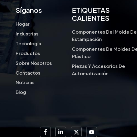
proporciona la precisión y con
Síganos
ETIQUETAS
componentes de alta calidad.
CALIENTES
herramientas Hasta herramien
Hogar
los avances en este campo cont
Componentes Del Molde De
Industrias
mundial. Ya sea en el sector a
Estampación
máquinas herramienta siguen sie
Tecnología
Componentes De Moldes D
innovación, impulsando a las i
Productos
Plástico
y precisión.
Sobre Nosotros
Piezas Y Accesorios De
Contactos
Automatización
Noticias
Blog