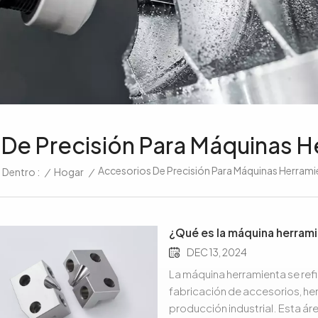
 De Precisión Para Máquinas H
Accesorios De Precisión Para Máquinas Herram
/
Hogar
/
 Dentro :
¿Qué es la máquina herram
DEC 13, 2024
La máquina herramienta se refi
fabricación de accesorios, her
producción industrial. Esta áre