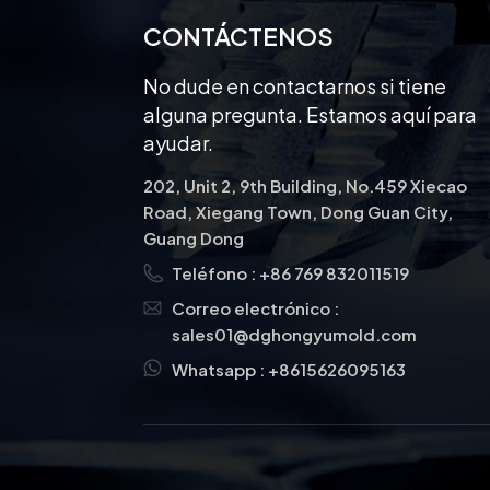
CONTÁCTENOS
No dude en contactarnos si tiene
alguna pregunta. Estamos aquí para
ayudar.
202, Unit 2, 9th Building, No.459 Xiecao
Road, Xiegang Town, Dong Guan City,
Guang Dong
Teléfono :
+86 769 832011519
Correo electrónico :
sales01@dghongyumold.com
Whatsapp :
+8615626095163