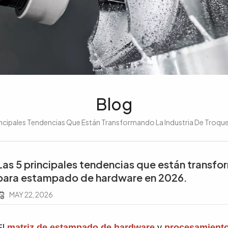
Blog
incipales Tendencias Que Están Transformando La Industria De Troq
Las 5 principales tendencias que están transfo
para estampado de hardware en 2026.
MAY 22, 2026
El
matriz de estampado de hardware
y
procesamiento