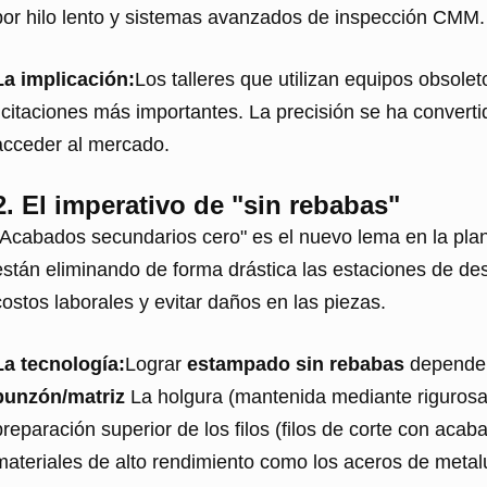
por hilo lento y sistemas avanzados de inspección CMM.
La implicación:
Los talleres que utilizan equipos obsole
licitaciones más importantes. La precisión se ha converti
acceder al mercado.
2. El imperativo de "sin rebabas"
"Acabados secundarios cero" es el nuevo lema en la pl
están eliminando de forma drástica las estaciones de de
costos laborales y evitar daños en las piezas.
La tecnología:
Lograr
estampado sin rebabas
depende 
punzón/matriz
La holgura (mantenida mediante rigurosas
preparación superior de los filos (filos de corte con aca
materiales de alto rendimiento como los aceros de metal