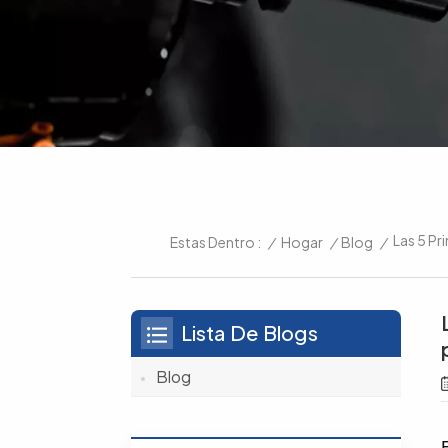
Las 5 Pr
/
Hogar
/
Blog
/
Estas Dentro :
Lista De Blogs
Blog