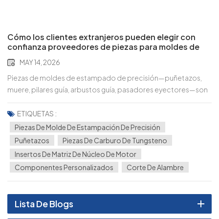
Cómo los clientes extranjeros pueden elegir con
confianza proveedores de piezas para moldes de
estampado de precisión
MAY 14, 2026
Piezas de moldes de estampado de precisión—puñetazos,
muere, pilares guía, arbustos guía, pasadores eyectores—son
fundamentales para moldes de estampado, apoyando a la
industria automotriz, las nuevas energías, la electrónica de
ETIQUETAS :
consumo y los robots humanoides. Para los clientes
Piezas De Molde De Estampación De Precisión
extranjeros, elegir un proveedor confiable es una inversión
Puñetazos
Piezas De Carburo De Tungsteno
estratégica que impacta el rendimiento del molde, la vida útil,
Insertos De Matriz De Núcleo De Motor
la eficiencia y la estabilidad de la cadena de suministro. Con
Componentes Personalizados
Corte De Alambre
numerosas opciones, especialmente de China, A
continuación, detallamos los criterios clave que deben
tenerse en cuenta al tomar una decisión informada.Defina sus
Lista De Blogs
requisitos exactos de piezas de moldesAclare primero sus
necesidades de piezas para moldes para evitar