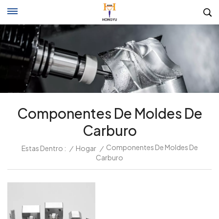
Componentes De Moldes De
Carburo
Componentes De Moldes De
Estas Dentro :
/
Hogar
/
Carburo