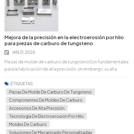
Mejora de la precisión en la electroerosión por hilo
para piezas de carburo de tungsteno
JAN 21, 2026
Piezas de molde de carburo de tungstenoSon fundamentales
para la fabricación de alta precisión; sin embargo, su alta
dureza y fragilidad dificultan el control de precisión en la
electroerosión por hilo. Incluso las microdesviaciones pueden
ETIQUETAS :
afectar el rendimiento y la vida útil del molde. Equipos
Piezas De Molde De Carburo De Tungsteno
centrales y configuración de cables Selección de alambres:
Componentes De Moldes De Carburo
Alambres de latón recubiertos de zinc (precisión equilibrada)
Accesorios De Alta Precisión
o alambres de molibdeno (cortes delgados de
Tecnología De Electroerosión Por Hilo
ultraprecisión); reemplazar cada 8 a 12 horas para evitar errores
Moldes De Carburo
inducidos por el desgaste. Calibración de tensión: 12–18 N para
Soluciones De Mecanizado Personalizadas
cables de 0,25 mm, 8–12 N para cables de 0,15–0,2 mm;