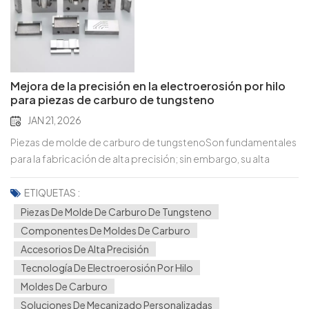
Mejora de la precisión en la electroerosión por hilo
para piezas de carburo de tungsteno
JAN 21, 2026
Piezas de molde de carburo de tungstenoSon fundamentales
para la fabricación de alta precisión; sin embargo, su alta
dureza y fragilidad dificultan el control de precisión en la
electroerosión por hilo. Incluso las microdesviaciones pueden
ETIQUETAS :
afectar el rendimiento y la vida útil del molde. Equipos
Piezas De Molde De Carburo De Tungsteno
centrales y configuración de cables Selección de alambres:
Componentes De Moldes De Carburo
Alambres de latón recubiertos de zinc (precisión equilibrada)
Accesorios De Alta Precisión
o alambres de molibdeno (cortes delgados de
Tecnología De Electroerosión Por Hilo
ultraprecisión); reemplazar cada 8 a 12 horas para evitar errores
Moldes De Carburo
inducidos por el desgaste. Calibración de tensión: 12–18 N para
Soluciones De Mecanizado Personalizadas
cables de 0,25 mm, 8–12 N para cables de 0,15–0,2 mm;