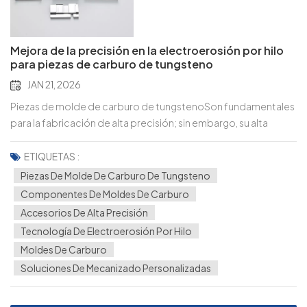
Mejora de la precisión en la electroerosión por hilo
para piezas de carburo de tungsteno
JAN 21, 2026
Piezas de molde de carburo de tungstenoSon fundamentales
para la fabricación de alta precisión; sin embargo, su alta
dureza y fragilidad dificultan el control de precisión en la
electroerosión por hilo. Incluso las microdesviaciones pueden
ETIQUETAS :
afectar el rendimiento y la vida útil del molde. Equipos
Piezas De Molde De Carburo De Tungsteno
centrales y configuración de cables Selección de alambres:
Componentes De Moldes De Carburo
Alambres de latón recubiertos de zinc (precisión equilibrada)
Accesorios De Alta Precisión
o alambres de molibdeno (cortes delgados de
Tecnología De Electroerosión Por Hilo
ultraprecisión); reemplazar cada 8 a 12 horas para evitar errores
Moldes De Carburo
inducidos por el desgaste. Calibración de tensión: 12–18 N para
Soluciones De Mecanizado Personalizadas
cables de 0,25 mm, 8–12 N para cables de 0,15–0,2 mm;
alineación láser diaria para rectitud de cables para eliminar la
vibración. Calibración de la máquina: Verifique